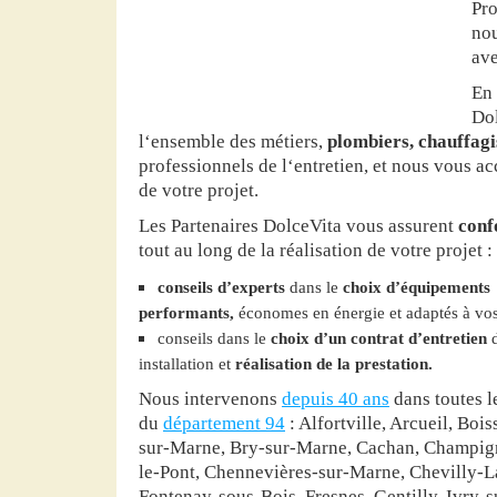
Pro
no
ave
En 
Dol
l‘ensemble des métiers,
plombiers, chauffagis
professionnels de l‘entretien, et nous vous 
de votre projet.
Les Partenaires DolceVita vous assurent
conf
tout au long de la réalisation de votre projet :
conseils d’experts
dans le
choix d’équipements
performants,
économes en énergie et adaptés à vos 
conseils dans le
choix d’un contrat d’entretien
d
installation et
réalisation de la prestation.
Nous intervenons
depuis 40 ans
dans toutes le
du
département 94
: Alfortville, Arcueil, Boi
sur-Marne, Bry-sur-Marne, Cachan, Champig
le-Pont, Chennevières-sur-Marne, Chevilly-La
Fontenay-sous-Bois, Fresnes, Gentilly, Ivry-su