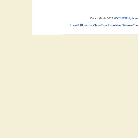
Copyright © 2026
AXENTHIS, A votr
Accueil
Plombier
Chauffage
Electricien
Peintre
Cou