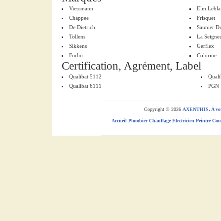
Viessmann
Elm Lebla
Chappee
Frisquet
De Dietrich
Saunier D
Tollens
La Seigne
Sikkens
Gerflex
Forbo
Colorine
Certification, Agrément, Label
Qualibat 5112
Quali
Qualibat 6111
PGN
Copyright © 2026
AXENTHIS, A votr
Accueil
Plombier
Chauffage
Electricien
Peintre
Cou