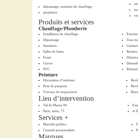
en
dépannage, entretien de chauffage
in
plombiers
ve
Produits et services
Chauffage/Plomberie
Installation de chauffage
Entreti
Dépannage
Tous tr
Sanitaires
Cuisine
Salles de bains
Recherc
Fonte
Détartr
Cuivre
Désemb
PVC
Robinet
Peinture
Décoration d’intérieur
Revê
Pose de parquets
Revê
Travaux de maçonnerie
Rava
Lieu d’intervention
Val de Marne 94
Ess
Paris, seine, 75
et I
Services +
Marchés publics
D
Conseils personnalisés
P
Marques